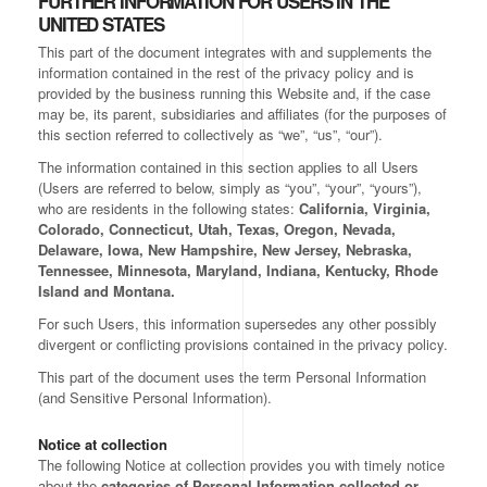
FURTHER INFORMATION FOR USERS IN THE
UNITED STATES
This part of the document integrates with and supplements the
information contained in the rest of the privacy policy and is
provided by the business running this Website and, if the case
may be, its parent, subsidiaries and affiliates (for the purposes of
this section referred to collectively as “we”, “us”, “our”).
The information contained in this section applies to all Users
(Users are referred to below, simply as “you”, “your”, “yours”),
who are residents in the following states:
California, Virginia,
Colorado, Connecticut, Utah, Texas, Oregon, Nevada,
Delaware, Iowa, New Hampshire, New Jersey, Nebraska,
Tennessee, Minnesota, Maryland, Indiana, Kentucky, Rhode
Island and Montana.
For such Users, this information supersedes any other possibly
divergent or conflicting provisions contained in the privacy policy.
This part of the document uses the term Personal Information
(and Sensitive Personal Information).
Notice at collection
The following Notice at collection provides you with timely notice
about the
categories of Personal Information collected or