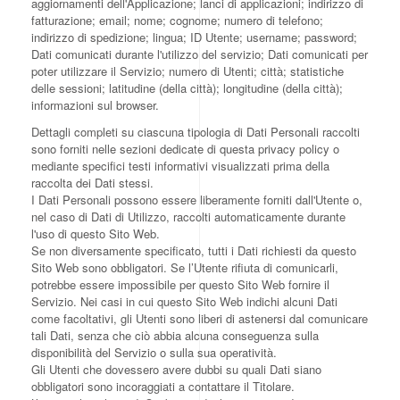
aggiornamenti dell'Applicazione; lanci di applicazioni; indirizzo di
fatturazione; email; nome; cognome; numero di telefono;
indirizzo di spedizione; lingua; ID Utente; username; password;
Dati comunicati durante l'utilizzo del servizio; Dati comunicati per
poter utilizzare il Servizio; numero di Utenti; città; statistiche
delle sessioni; latitudine (della città); longitudine (della città);
informazioni sul browser.
Dettagli completi su ciascuna tipologia di Dati Personali raccolti
sono forniti nelle sezioni dedicate di questa privacy policy o
mediante specifici testi informativi visualizzati prima della
raccolta dei Dati stessi.
I Dati Personali possono essere liberamente forniti dall'Utente o,
nel caso di Dati di Utilizzo, raccolti automaticamente durante
l'uso di questo Sito Web.
Se non diversamente specificato, tutti i Dati richiesti da questo
Sito Web sono obbligatori. Se l’Utente rifiuta di comunicarli,
potrebbe essere impossibile per questo Sito Web fornire il
Servizio. Nei casi in cui questo Sito Web indichi alcuni Dati
come facoltativi, gli Utenti sono liberi di astenersi dal comunicare
tali Dati, senza che ciò abbia alcuna conseguenza sulla
disponibilità del Servizio o sulla sua operatività.
Gli Utenti che dovessero avere dubbi su quali Dati siano
obbligatori sono incoraggiati a contattare il Titolare.