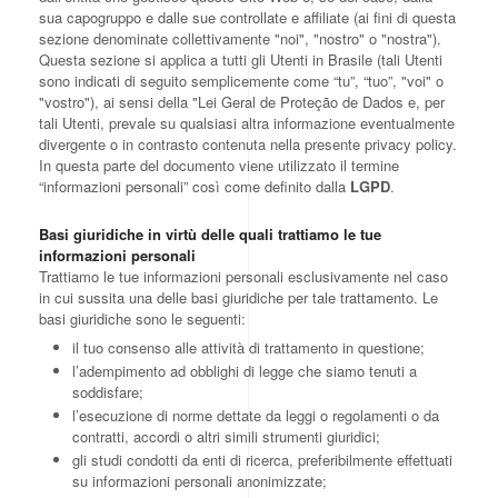
sua capogruppo e dalle sue controllate e affiliate (ai fini di questa
sezione denominate collettivamente "noi", "nostro" o "nostra").
Questa sezione si applica a tutti gli Utenti in Brasile (tali Utenti
sono indicati di seguito semplicemente come “tu”, “tuo”, "voi" o
"vostro"), ai sensi della "Lei Geral de Proteção de Dados e, per
tali Utenti, prevale su qualsiasi altra informazione eventualmente
divergente o in contrasto contenuta nella presente privacy policy.
In questa parte del documento viene utilizzato il termine
“informazioni personali” così come definito dalla
LGPD
.
Basi giuridiche in virtù delle quali trattiamo le tue
informazioni personali
Trattiamo le tue informazioni personali esclusivamente nel caso
in cui sussita una delle basi giuridiche per tale trattamento. Le
basi giuridiche sono le seguenti:
il tuo consenso alle attività di trattamento in questione;
l’adempimento ad obblighi di legge che siamo tenuti a
soddisfare;
l’esecuzione di norme dettate da leggi o regolamenti o da
contratti, accordi o altri simili strumenti giuridici;
gli studi condotti da enti di ricerca, preferibilmente effettuati
su informazioni personali anonimizzate;